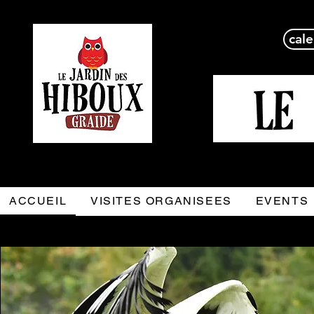
cale
ACCUEIL
VISITES ORGANISEES
EVENTS