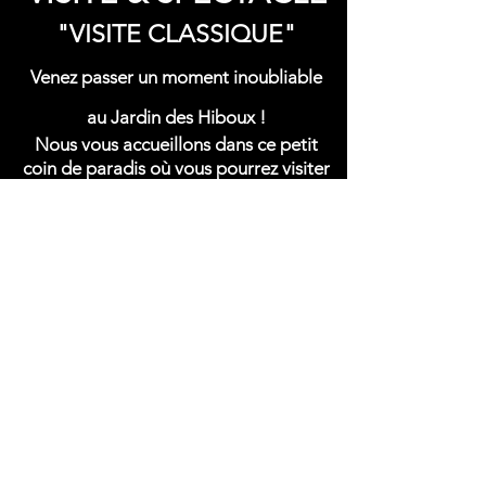
"VISITE CLASSIQUE"
Venez passer un moment inoubliable
au Jardin des Hiboux !
Nous vous accueillons dans ce petit
coin de paradis où vous pourrez visiter
notre volerie et assister aux différentes
démonstrations de rapaces en vol.
Partez à la rencontre de cet oiseau
majestueux et intriguant qu'est le
rapace.
Un moment unique où vous pourrez
glaner dans nos jardins aux cactus,
plantes aromatiques et médicinales,
assister à notre show où nos rapaces
volent en totale liberté. Et pourquoi ne
pas s'arrêter gouter en plein air dans le
Jardin des insectes ?!